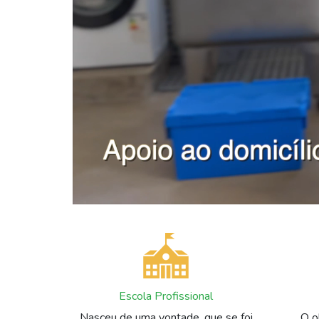
Escola Profissional
Nasceu de uma vontade, que se foi
O o