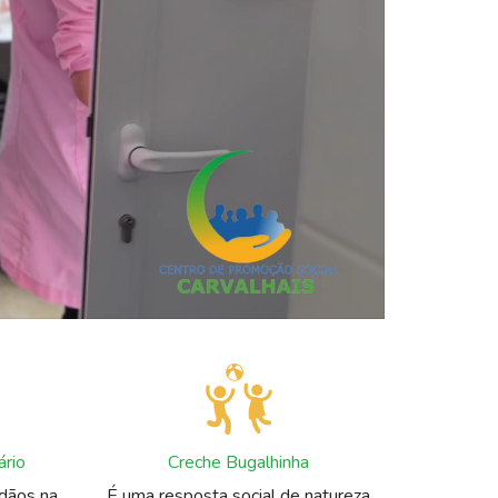
ário
Creche Bugalhinha
adãos na
É uma resposta social de natureza