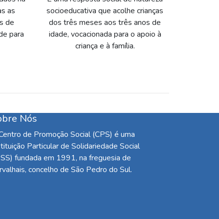
as as
socioeducativa que acolhe crianças
os de
dos três meses aos três anos de
de para
idade, vocacionada para o apoio à
criança e à família.
obre Nós
Centro de Promoção Social (CPS) é uma
stituição Particular de Solidariedade Social
PSS) fundada em 1991, na freguesia de
rvalhais, concelho de São Pedro do Sul.