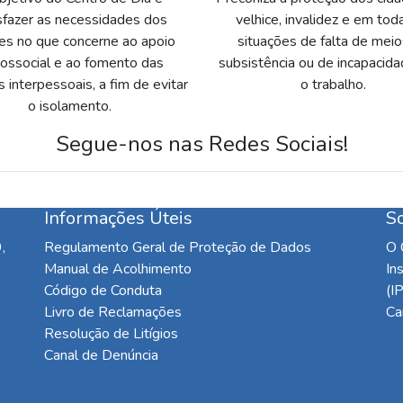
sfazer as necessidades dos
velhice, invalidez e em tod
es no que concerne ao apoio
situações de falta de mei
cossocial e ao fomento das
subsistência ou de incapacida
s interpessoais, a fim de evitar
o trabalho.
o isolamento.
Segue-nos nas Redes Sociais!
Informações Úteis
S
,
Regulamento Geral de Proteção de Dados
O 
Manual de Acolhimento
In
Código de Conduta
(I
Livro de Reclamações
Ca
Resolução de Litígios
Canal de Denúncia