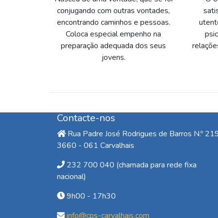
conjugando com outras vontades,
sati
encontrando caminhos e pessoas.
utent
Coloca especial empenho na
psi
preparação adequada dos seus
relaçõe
jovens.
Contacte-nos
Rua Padre José Rodrigues de Barros N.º 219
3660 - 061 Carvalhais
232 700 040 (chamada para rede fixa
nacional)
9h00 - 17h30
info@cps-carvalhais.com